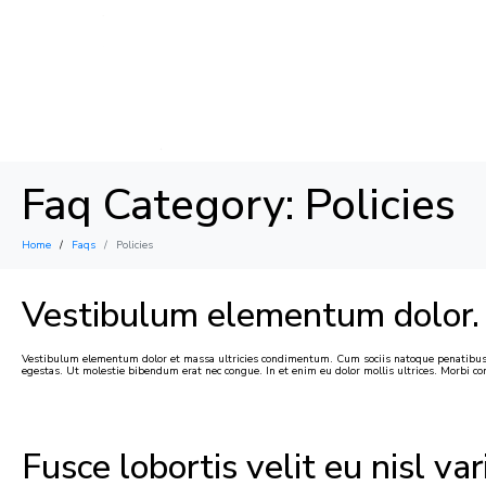
THE HOUSE
SURF
YOGA
Faq Category:
Policies
Home
Faqs
Policies
Vestibulum elementum dolor.
Vestibulum elementum dolor et massa ultricies condimentum. Cum sociis natoque penatibus et
egestas. Ut molestie bibendum erat nec congue. In et enim eu dolor mollis ultrices. Morbi con
Fusce lobortis velit eu nisl var