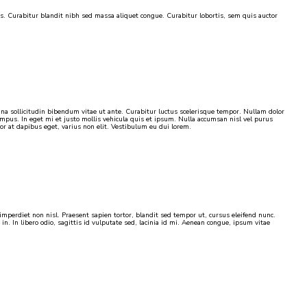
rius. Curabitur blandit nibh sed massa aliquet congue. Curabitur lobortis, sem quis auctor
×
agna sollicitudin bibendum vitae ut ante. Curabitur luctus scelerisque tempor. Nullam dolor
mpus. In eget mi et justo mollis vehicula quis et ipsum. Nulla accumsan nisl vel purus
r at dapibus eget, varius non elit. Vestibulum eu dui lorem.
perdiet non nisl. Praesent sapien tortor, blandit sed tempor ut, cursus eleifend nunc.
. In libero odio, sagittis id vulputate sed, lacinia id mi. Aenean congue, ipsum vitae