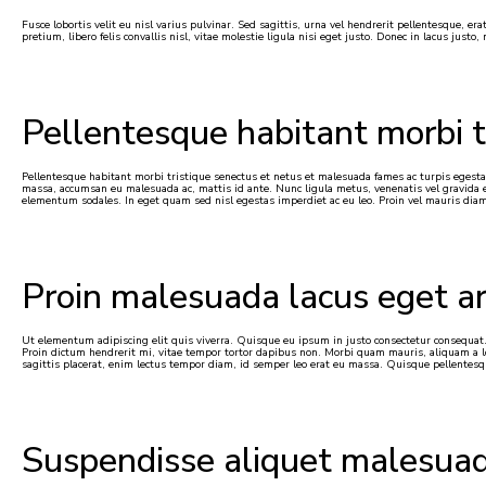
Fusce lobortis velit eu nisl varius pulvinar. Sed sagittis, urna vel hendrerit pellentesque, e
pretium, libero felis convallis nisl, vitae molestie ligula nisi eget justo. Donec in lacus jus
Pellentesque habitant morbi t
Pellentesque habitant morbi tristique senectus et netus et malesuada fames ac turpis egestas.
massa, accumsan eu malesuada ac, mattis id ante. Nunc ligula metus, venenatis vel gravida eg
elementum sodales. In eget quam sed nisl egestas imperdiet ac eu leo. Proin vel mauris diam
Proin malesuada lacus eget ar
Ut elementum adipiscing elit quis viverra. Quisque eu ipsum in justo consectetur consequat.
Proin dictum hendrerit mi, vitae tempor tortor dapibus non. Morbi quam mauris, aliquam a lob
sagittis placerat, enim lectus tempor diam, id semper leo erat eu massa. Quisque pellentesq
Suspendisse aliquet malesuada