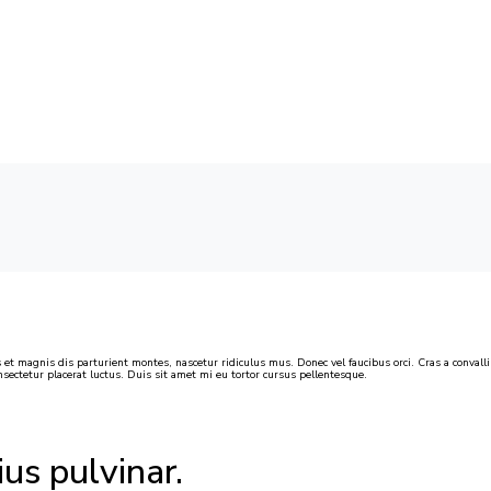
PACKAGES
BOOK NOW
FAQ
 magnis dis parturient montes, nascetur ridiculus mus. Donec vel faucibus orci. Cras a convallis
sectetur placerat luctus. Duis sit amet mi eu tortor cursus pellentesque.
ius pulvinar.