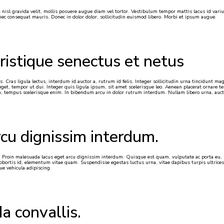
rat nisl gravida velit, mollis posuere augue diam vel tortor. Vestibulum tempor mattis lacus id va
to, nec consequat mauris. Donec in dolor dolor, sollicitudin euismod libero. Morbi et ipsum augue.
ristique senectus et netus
 Cras ligula lectus, interdum id auctor a, rutrum id felis. Integer sollicitudin urna tincidunt m
et, tempor ut dui. Integer quis ligula ipsum, sit amet scelerisque leo. Aenean placerat ornare te
, tempus scelerisque enim. In bibendum arcu in dolor rutrum interdum. Nullam libero urna, aucto
cu dignissim interdum.
 Proin malesuada lacus eget arcu dignissim interdum. Quisque est quam, vulputate ac porta eu, im
ortis id, elementum vitae quam. Suspendisse egestas luctus urna, vitae dapibus turpis ultrices in
ue vehicula adipiscing.
 convallis.