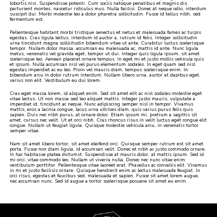
lobortis nisi. Suspendisse potenti. Cum sociis natoque penatibus et magnis dis
parturient montes, nascetur ridiculus mus. Nulla facilisi. Donec at neque odio, interdum
suscipit dui. Morbi molestie leo a dolor pharetra sollicitudin. Fusce id tellus nibh, sed
fermentum est.
Pellentesque habitant morbi tristique senectus et netus et malesuada fames ac turpis
egestas. Cras ligula lectus, interdum id auctor a, rutrum id felis. Integer sollicitudin
urna tincidunt magna sollicitudin bibendum vitae ut ante. Curabitur luctus scelerisque
tempor. Nullam dolor massa, accumsan eu malesuada ac, mattis id ante. Nunc ligula
metus, venenatis vel gravida eget, tempor ut dui. Integer quis ligula ipsum, sit amet
scelerisque leo. Aenean placerat ornare tempus. In eget mi et justo mollis vehicula quis
et ipsum. Nulla accumsan nisl vel purus elementum sodales. In eget quam sed nisl
egestas imperdiet ac eu leo. Proin vel mauris diam, tempus scelerisque enim. In
bibendum arcu in dolor rutrum interdum. Nullam libero urna, auctor at dapibus eget,
varius non elit. Vestibulum eu dui lorem.
Cras eget massa lorem, id aliquet enim. Sed sit amet elit ac nisl sodales molestie eget
vitae lectus. Ut non massa sed leo aliquet mattis. Integer justo mauris, vulputate a
imperdiet id, tincidunt ac neque. Nunc adipiscing semper nisl in tempor. Vivamus
mattis, eros a lacinia congue, lacus urna ultrices diam, quis varius purus felis quis
sapien. Duis nec nibh purus, at ornare dolor. Etiam ipsum mi, pretium a sagittis sit
amet, cursus nec velit. Ut et orci nibh. Cras rhoncus risus in velit luctus eget congue elit
congue. Nullam ut feugiat ligula. Quisque molestie vehicula arcu, in venenatis tortor
semper vitae.
Nam sit amet libero tortor, sit amet eleifend orci. Quisque semper rutrum est sit amet
porta. Fusce non diam ligula, id accumsan velit. Donec et nibh ac justo commodo ornare.
In hac habitasse platea dictumst. Suspendisse at mauris dolor, at mattis ipsum. Sed id
mi orci, vitae commodo leo. Nullam ut viverra nulla. Donec nec nunc vitae enim
vestibulum porttitor. Pellentesque vitae laoreet erat. Phasellus ac convallis elit. Vivamus
in mi et justo facilisis ornare. Quisque hendrerit enim ac lectus malesuada feugiat. In
orci risus, egestas et faucibus sed, malesuada et sapien. Fusce sit amet lorem augue,
nec accumsan nunc. Sed id augue a tortor scelerisque posuere sit amet eu enim.