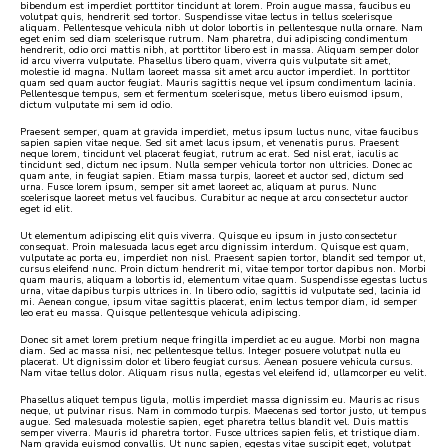
bibendum est imperdiet porttitor tincidunt at lorem. Proin augue massa, faucibus eu
volutpat quis, hendrerit sed tortor. Suspendisse vitae lectus in tellus scelerisque
aliquam. Pellentesque vehicula nibh ut dolor lobortis in pellentesque nulla ornare. Nam
eget enim sed diam scelerisque rutrum. Nam pharetra, dui adipiscing condimentum
hendrerit, odio orci mattis nibh, at porttitor libero est in massa. Aliquam semper dolor
id arcu viverra vulputate. Phasellus libero quam, viverra quis vulputate sit amet,
molestie id magna. Nullam laoreet massa sit amet arcu auctor imperdiet. In porttitor
quam sed quam auctor feugiat. Mauris sagittis neque vel ipsum condimentum lacinia.
Pellentesque tempus, sem et fermentum scelerisque, metus libero euismod ipsum,
dictum vulputate mi sem id odio.
Praesent semper, quam at gravida imperdiet, metus ipsum luctus nunc, vitae faucibus
sapien sapien vitae neque. Sed sit amet lacus ipsum, et venenatis purus. Praesent
neque lorem, tincidunt vel placerat feugiat, rutrum ac erat. Sed nisl erat, iaculis ac
tincidunt sed, dictum nec ipsum. Nulla semper vehicula tortor non ultricies. Donec ac
quam ante, in feugiat sapien. Etiam massa turpis, laoreet et auctor sed, dictum sed
urna. Fusce lorem ipsum, semper sit amet laoreet ac, aliquam at purus. Nunc
scelerisque laoreet metus vel faucibus. Curabitur ac neque at arcu consectetur auctor
eget id elit.
Ut elementum adipiscing elit quis viverra. Quisque eu ipsum in justo consectetur
consequat. Proin malesuada lacus eget arcu dignissim interdum. Quisque est quam,
vulputate ac porta eu, imperdiet non nisl. Praesent sapien tortor, blandit sed tempor ut,
cursus eleifend nunc. Proin dictum hendrerit mi, vitae tempor tortor dapibus non. Morbi
quam mauris, aliquam a lobortis id, elementum vitae quam. Suspendisse egestas luctus
urna, vitae dapibus turpis ultrices in. In libero odio, sagittis id vulputate sed, lacinia id
mi. Aenean congue, ipsum vitae sagittis placerat, enim lectus tempor diam, id semper
leo erat eu massa. Quisque pellentesque vehicula adipiscing.
Donec sit amet lorem pretium neque fringilla imperdiet ac eu augue. Morbi non magna
diam. Sed ac massa nisi, nec pellentesque tellus. Integer posuere volutpat nulla eu
placerat. Ut dignissim dolor et libero feugiat cursus. Aenean posuere vehicula cursus.
Nam vitae tellus dolor. Aliquam risus nulla, egestas vel eleifend id, ullamcorper eu velit.
×
Phasellus aliquet tempus ligula, mollis imperdiet massa dignissim eu. Mauris ac risus
neque, ut pulvinar risus. Nam in commodo turpis. Maecenas sed tortor justo, ut tempus
augue. Sed malesuada molestie sapien, eget pharetra tellus blandit vel. Duis mattis
semper viverra. Mauris id pharetra tortor. Fusce ultrices sapien felis, et tristique diam.
Nam gravida euismod convallis. Ut nunc sapien, egestas vitae suscipit eget, volutpat