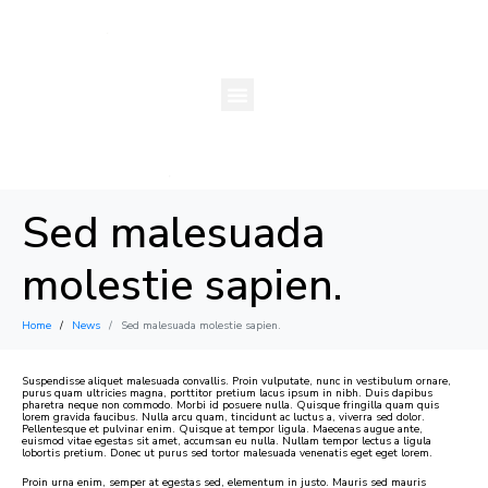
Sed malesuada
molestie sapien.
Home
News
Sed malesuada molestie sapien.
Suspendisse aliquet malesuada convallis. Proin vulputate, nunc in vestibulum ornare,
purus quam ultricies magna, porttitor pretium lacus ipsum in nibh. Duis dapibus
pharetra neque non commodo. Morbi id posuere nulla. Quisque fringilla quam quis
lorem gravida faucibus. Nulla arcu quam, tincidunt ac luctus a, viverra sed dolor.
Pellentesque et pulvinar enim. Quisque at tempor ligula. Maecenas augue ante,
euismod vitae egestas sit amet, accumsan eu nulla. Nullam tempor lectus a ligula
lobortis pretium. Donec ut purus sed tortor malesuada venenatis eget eget lorem.
Proin urna enim, semper at egestas sed, elementum in justo. Mauris sed mauris