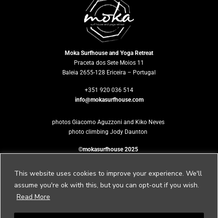
Moka Surfhouse and Yoga Retreat
Praceta dos Sete Moios 11
Baleia 2655-128 Ericeira – Portugal
+351 920 036 514
info@mokasurfhouse.com
photos Giacomo Aguzzoni and Kiko Neves
photo climbing Jody Daunton
©mokasurfhouse 2025
This website uses cookies to improve your experience. We'll
assume you're ok with this, but you can opt-out if you wish.
Would you like
Read More
to host your own retreat?